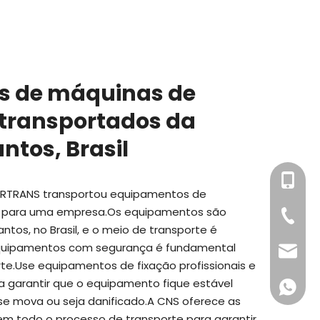
s de máquinas de
 transportados da
ntos, Brasil
+86-18
TERTRANS transportou equipamentos de
e para uma empresa.Os equipamentos são
+86-75
tos, no Brasil, e o meio de transporte é
 equipamentos com segurança é fundamental
xy@cnsl
te.Use equipamentos de fixação profissionais e
garantir que o equipamento fique estável
+86-18
se mova ou seja danificado.A CNS oferece as
 em todo o processo de transporte para garantir