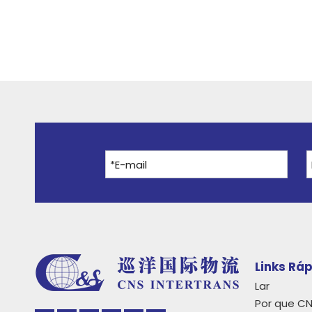
Links Rá
Lar
Por que C