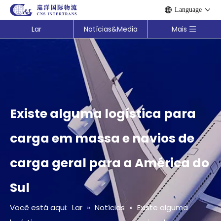
Language
Lar
Notícias&Media
Mais
Existe alguma logística para
carga em massa e navios de
carga geral para a América do
Sul
Você está aqui:
Lar
»
Notícias
»
Existe alguma