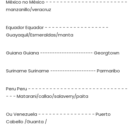
México no México - - - - - - - - - - - - - - - - - - - - - - -
manzanillo/veracruz
Equador Equador - - - - - - - - - - - - - - - - - -
Guayaquil/Esmeraldas/manta
Guiana Guiana ---------------------- Georgtown
Suriname Suriname ------------------- Parmaribo
Peru Peru - - - - - - - - - - - - - - - - - - - - - - - - - - - -
- - - Matarani/callao/salaverry/paita
Ou Venezuela - - - - - - - - - - - - - - - - Puerto
Cabello /Guanta /